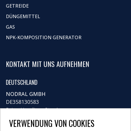
GETREIDE
DÜNGEMITTEL
GAS
NPK-KOMPOSITION GENERATOR
KONTAKT MIT UNS AUFNEHMEN
DEUTSCHLAND
NODRAL GMBH
DE358130583
Prinz-Handjery-Str. 4
14167 Berlin
VERWENDUNG VON COOKIES
info@nodral.com