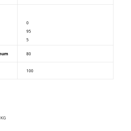
0
95
5
imum
80
100
 KG