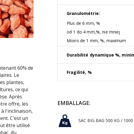
Granulométrie:
Plus de 6 mm, %
od 1 do 4 mm,%, nie mniej
Moins de 1 mm, %, maximum
Durabilité dynamique %, min
ontenant 60% de
Fragilité, %
aires. Le
es plantes,
ures, ce qui
èse. Après
EMBALLAGE:
re offre, les
 l'inclinaison,
ent. C'est un
SAC BIG BAG 500 KG / 1000
t être utilisé
abac, du