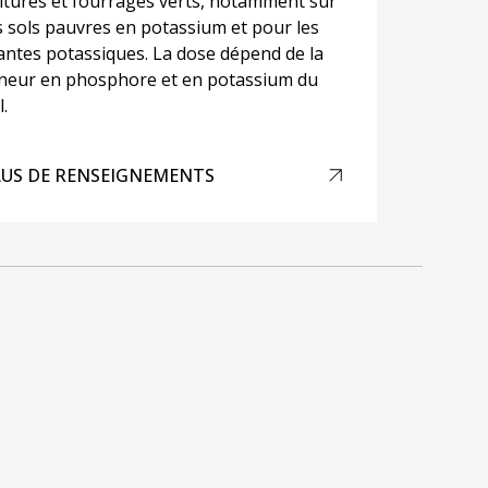
ltures et fourrages verts, notamment sur
s sols pauvres en potassium et pour les
antes potassiques. La dose dépend de la
neur en phosphore et en potassium du
l.
LUS DE RENSEIGNEMENTS