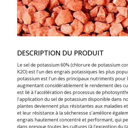
DESCRIPTION DU PRODUIT
Le sel de potassium 60% (chlorure de potassium c
K2O) est l'un des engrais potassiques les plus popul
potassium est l'un des principaux nutriments pour l
augmentant considérablement le rendement des cult
est lié à l'accélération des processus de photosynth
l'application du sel de potassium disponible dans not
plantes deviennent plus résistantes aux maladies et à
et leur résistance à la sécheresse s'améliore égalem
engrais hautement concentré et performant, qui peu
dans presque toutes les cultures (à l'exception du t