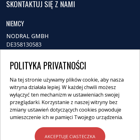
SKONTAKTUJ SIĘ Z NAMI
NIEMCY
NODRAL GMBH
DE358130583
Prinz-Handjery-Str. 4
POLITYKA PRIVATNOŚCI
14167 Berlin
info@nodral.com
Na tej stronie używamy plików cookie, aby nasza
+49 30 318 799 63
witryna działała lepiej. W każdej chwili możesz
wyłączyć ten mechanizm w ustawieniach swojej
przeglądarki. Korzystanie z naszej witryny bez
zmiany ustawień dotyczących cookies powoduje
umieszczenie ich w pamięci Twojego urządzenia.
IMPRESSUM
AKCEPTUJE CIASTECZKA
POLITYKA PRYWATNOŚCI