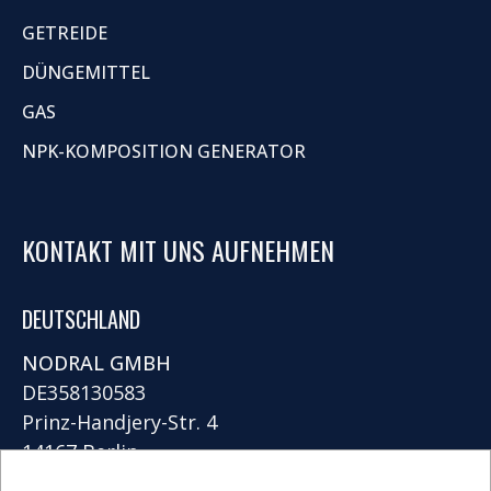
GETREIDE
DÜNGEMITTEL
GAS
NPK-KOMPOSITION GENERATOR
KONTAKT MIT UNS AUFNEHMEN
DEUTSCHLAND
NODRAL GMBH
DE358130583
Prinz-Handjery-Str. 4
14167 Berlin
VERWENDUNG VON COOKIES
info@nodral.com