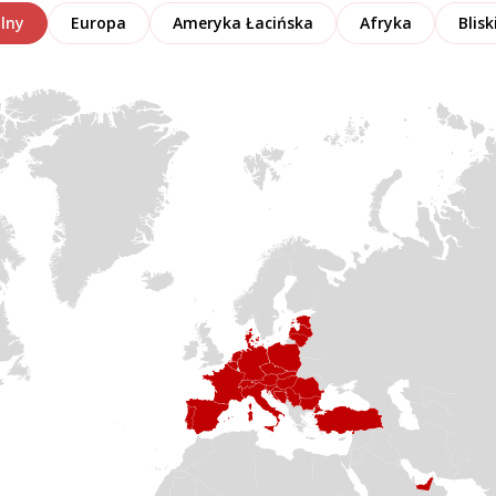
lny
Europa
Ameryka Łacińska
Afryka
Blis