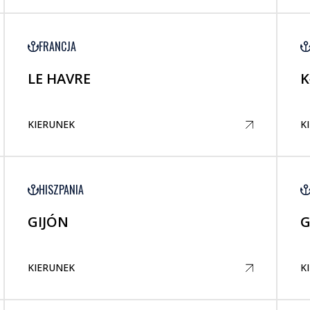
FRANCJA
LE HAVRE
K
KIERUNEK
K
HISZPANIA
GIJÓN
G
KIERUNEK
K