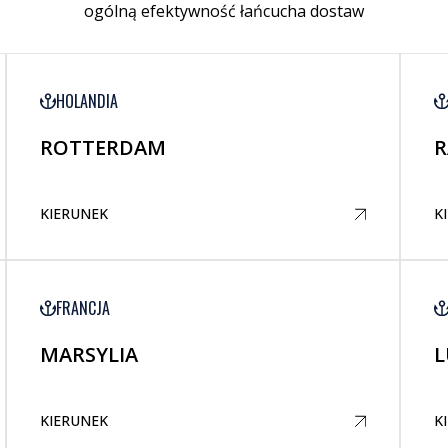
ogólną efektywność łańcucha dostaw
HOLANDIA
ROTTERDAM
R
KIERUNEK
K
FRANCJA
MARSYLIA
L
KIERUNEK
K