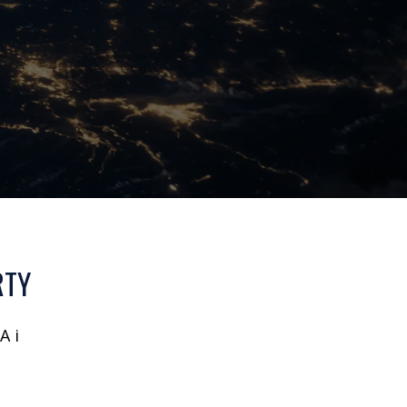
RTY
A i